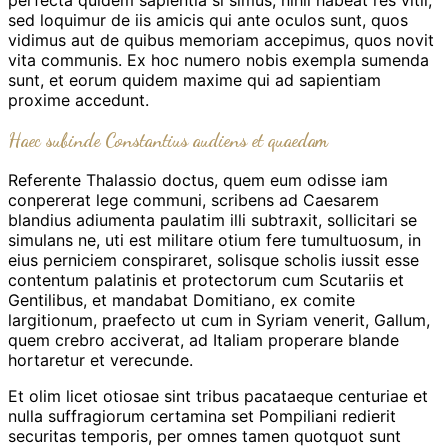
perfecta quidem sapientia si simus, nihil habeat res vitii;
sed loquimur de iis amicis qui ante oculos sunt, quos
vidimus aut de quibus memoriam accepimus, quos novit
vita communis. Ex hoc numero nobis exempla sumenda
sunt, et eorum quidem maxime qui ad sapientiam
proxime accedunt.
Haec subinde Constantius audiens et quaedam
Referente Thalassio doctus, quem eum odisse iam
conpererat lege communi, scribens ad Caesarem
blandius adiumenta paulatim illi subtraxit, sollicitari se
simulans ne, uti est militare otium fere tumultuosum, in
eius perniciem conspiraret, solisque scholis iussit esse
contentum palatinis et protectorum cum Scutariis et
Gentilibus, et mandabat Domitiano, ex comite
largitionum, praefecto ut cum in Syriam venerit, Gallum,
quem crebro acciverat, ad Italiam properare blande
hortaretur et verecunde.
Et olim licet otiosae sint tribus pacataeque centuriae et
nulla suffragiorum certamina set Pompiliani redierit
securitas temporis, per omnes tamen quotquot sunt