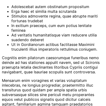
Adolescebat autem obstinatum propositum
Erga haec et similia multa scrutanda
Stimulos admovente regina, quae abrupte mariti
fortunas trudebat
In exitium praeceps, cum eum potius lenitate
feminea
Ad veritatis humanitatisque viam reducere utilia
suadendo deberet
Ut in Gordianorum actibus factitasse Maximini
truculenti illius imperatoris rettulimus coniugem.
Cognitis enim pilatorum caesorumque funeribus nemo
deinde ad has stationes appulit navem, sed ut Scironis
praerupta letalia declinantes litoribus Cypriis contigui
navigabant, quae Isauriae scopulis sunt controversa.
Mensarum enim voragines et varias voluptatum
inlecebras, ne longius progrediar, praetermitto illuc
transiturus quod quidam per ampla spatia urbis
subversasque silices sine periculi metu properantes
equos velut publicos signatis quod dicitur calceis
agitant, familiarium agmina tamquam praedatorios