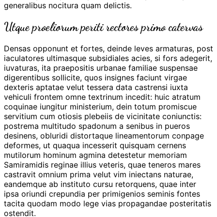
generalibus nocitura quam delictis.
Utque proeliorum periti rectores primo catervas
Densas opponunt et fortes, deinde leves armaturas, post
iaculatores ultimasque subsidiales acies, si fors adegerit,
iuvaturas, ita praepositis urbanae familiae suspensae
digerentibus sollicite, quos insignes faciunt virgae
dexteris aptatae velut tessera data castrensi iuxta
vehiculi frontem omne textrinum incedit: huic atratum
coquinae iungitur ministerium, dein totum promiscue
servitium cum otiosis plebeiis de vicinitate coniunctis:
postrema multitudo spadonum a senibus in pueros
desinens, obluridi distortaque lineamentorum conpage
deformes, ut quaqua incesserit quisquam cernens
mutilorum hominum agmina detestetur memoriam
Samiramidis reginae illius veteris, quae teneros mares
castravit omnium prima velut vim iniectans naturae,
eandemque ab instituto cursu retorquens, quae inter
ipsa oriundi crepundia per primigenios seminis fontes
tacita quodam modo lege vias propagandae posteritatis
ostendit.