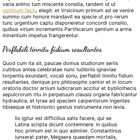
varia animo tum miscente consilia, tandem id ut
optimum factu
elegit: et Vrsicinum primum ad se venire
summo cum honore mandavit ea specie ut pro rerum
tunc urgentium captu disponeretur concordi consilio,
quibus virium incrementis Parthicarum gentium a arma
minantium impetus frangerentur.
Perflabili tinnitu fidium resultantes
Quod cum ita sit, paucae domus studiorum seriis
cultibus antea celebratae nunc ludibriis ignaviae
torpentis exundant, vocali sonu, perflabili tinnitu fidium
resultantes. denique pro philosopho cantor et in locum
oratoris doctor artium ludicrarum accitur et bybliothecis
sepulcrorum ritu in perpetuum clausis organa fabricantur
hydraulica, et lyrae ad speciem carpentorum ingentes
tibiaeque et histrionici gestus instrumenta non levia.
Iis igitur est difficilius satis facere, qui se
Latina scripta dicunt contemnere. in quibus
hoc primum est in quo admirer. Constantinus
iunxerat pater, Megaera quaedam mortalis,