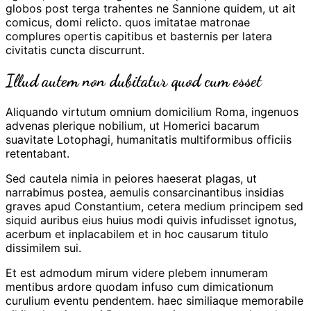
globos post terga trahentes ne Sannione quidem, ut ait
comicus, domi relicto. quos imitatae matronae
complures opertis capitibus et basternis per latera
civitatis cuncta discurrunt.
Illud autem non dubitatur quod cum esset
Aliquando virtutum omnium domicilium Roma, ingenuos
advenas plerique nobilium, ut Homerici bacarum
suavitate Lotophagi, humanitatis multiformibus officiis
retentabant.
Sed cautela nimia in peiores haeserat plagas, ut
narrabimus postea, aemulis consarcinantibus insidias
graves apud Constantium, cetera medium principem sed
siquid auribus eius huius modi quivis infudisset ignotus,
acerbum et inplacabilem et in hoc causarum titulo
dissimilem sui.
Et est admodum mirum videre plebem innumeram
mentibus ardore quodam infuso cum dimicationum
curulium eventu pendentem. haec similiaque memorabile