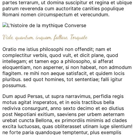
partes terrarum, ut domina suscipitur et regina et ubique
patrum reverenda cum auctoritate canities populique
Romani nomen circumspectum et verecundum.
Vide, quantum, inquam, fallare, Torquate
Oratio me istius philosophi non offendit; nam et
complectitur verbis, quod vult, et dicit plane, quod
intellegam; et tamen ego a philosopho, si afferat
eloquentiam, non asperner, si non habeat, non admodum
flagitem. re mihi non aeque satisfacit, et quidem locis
pluribus. sed quot homines, tot sententiae; falli igitur
possumus.
Dum apud Persas, ut supra narravimus, perfidia regis
motus agitat insperatos, et in eois tractibus bella
rediviva consurgunt, anno sexto decimo et eo diutius
post Nepotiani exitium, saeviens per urbem aeternam
urebat cuncta Bellona, ex primordiis minimis ad clades
excita luctuosas, quas obliterasset utinam iuge silentium!
ne forte paria quandoque temptentur, plus exemplis