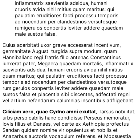
inflammatrix saevientis adsidua, humani
cruoris avida nihil mitius quam maritus; qui
paulatim eruditiores facti processu temporis
ad nocendum per clandestinos versutosque
rumigerulos conpertis leviter addere quaedam
male suetos falsa.
Cuius acerbitati uxor grave accesserat incentivum,
germanitate Augusti turgida supra modum, quam
Hannibaliano regi fratris filio antehac Constantinus
iunxerat pater, Megaera quaedam mortalis, inflammatrix
saevientis adsidua, humani cruoris avida nihil mitius
quam maritus; qui paulatim eruditiores facti processu
temporis ad nocendum per clandestinos versutosque
rumigerulos conpertis leviter addere quaedam male
suetos falsa et placentia sibi discentes, adfectati regni
vel artium nefandarum calumnias insontibus adfligebant.
Ciliciam vero, quae Cydno amni exultat
, Tarsus nobilitat,
urbs perspicabilis hanc condidisse Perseus memoratur,
Iovis filius et Danaes, vel certe ex Aethiopia profectus
Sandan quidam nomine vir opulentus et nobilis et
Anazarbus auctoris vocabulum referens, et Mopsuestia