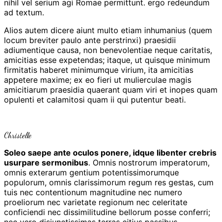
nihil vel serium agi Romae permittunt. ergo redeundum
ad textum.
Alios autem dicere aiunt multo etiam inhumanius (quem
locum breviter paulo ante perstrinxi) praesidii
adiumentique causa, non benevolentiae neque caritatis,
amicitias esse expetendas; itaque, ut quisque minimum
firmitatis haberet minimumque virium, ita amicitias
appetere maxime; ex eo fieri ut mulierculae magis
amicitiarum praesidia quaerant quam viri et inopes quam
opulenti et calamitosi quam ii qui putentur beati.
Christelle
Soleo saepe ante oculos ponere, idque libenter crebris
usurpare sermonibus
. Omnis nostrorum imperatorum,
omnis exterarum gentium potentissimorumque
populorum, omnis clarissimorum regum res gestas, cum
tuis nec contentionum magnitudine nec numero
proeliorum nec varietate regionum nec celeritate
conficiendi nec dissimilitudine bellorum posse conferri;
nec vero disiunctissimas terras citius passibus