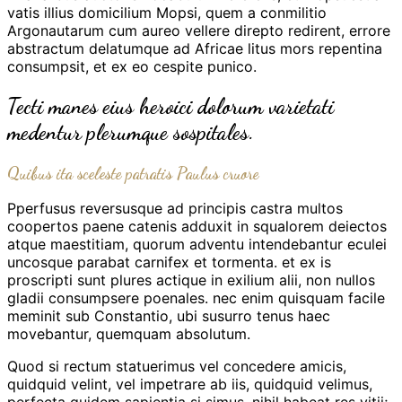
vatis illius domicilium Mopsi, quem a conmilitio
Argonautarum cum aureo vellere direpto redirent, errore
abstractum delatumque ad Africae litus mors repentina
consumpsit, et ex eo cespite punico.
Tecti manes eius heroici dolorum varietati
medentur plerumque sospitales.
Quibus ita sceleste patratis Paulus cruore
Pperfusus reversusque ad principis castra multos
coopertos paene catenis adduxit in squalorem deiectos
atque maestitiam, quorum adventu intendebantur eculei
uncosque parabat carnifex et tormenta. et ex is
proscripti sunt plures actique in exilium alii, non nullos
gladii consumpsere poenales. nec enim quisquam facile
meminit sub Constantio, ubi susurro tenus haec
movebantur, quemquam absolutum.
Quod si rectum statuerimus vel concedere amicis,
quidquid velint, vel impetrare ab iis, quidquid velimus,