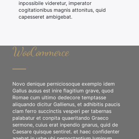
inpossibile videretur, imperator
cogitationibus magnis attonitus, quid
capesseret ambigebat.
WooCommerce
Novo denique perniciosoque exemplo idem
Gallus ausus est inire flagitium grave, quod
Romae cum ultimo dedecore temptasse
aliquando dicitur Gallienus, et adhibitis paucis
×
clam ferro succinctis vesperi per tabernas
palabatur et conpita quaeritando Graeco
sermone, cuius erat inpendio gnarus, quid de
Caesare quisque sentiret. et haec confidenter
agebat in urbe ubi pernoctantium luminum.