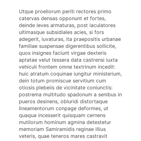
Utque proeliorum periti rectores primo
catervas densas opponunt et fortes,
deinde leves armaturas, post iaculatores
ultimasque subsidiales acies, si fors
adegerit, iuvaturas, ita praepositis urbanae
familiae suspensae digerentibus sollicite,
quos insignes faciunt virgae dexteris
aptatae velut tessera data castrensi iuxta
vehiculi frontem omne textrinum incedit:
huic atratum coquinae iungitur ministerium,
dein totum promiscue servitium cum
otiosis plebeiis de vicinitate coniunctis:
postrema multitudo spadonum a senibus in
pueros desinens, obluridi distortaque
lineamentorum conpage deformes, ut
quaqua incesserit quisquam cernens
mutilorum hominum agmina detestetur
memoriam Samiramidis reginae illius
veteris, quae teneros mares castravit