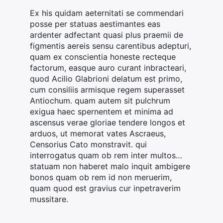
Ex his quidam aeternitati se commendari
posse per statuas aestimantes eas
ardenter adfectant quasi plus praemii de
figmentis aereis sensu carentibus adepturi,
quam ex conscientia honeste recteque
factorum, easque auro curant inbracteari,
quod Acilio Glabrioni delatum est primo,
cum consiliis armisque regem superasset
Antiochum. quam autem sit pulchrum
exigua haec spernentem et minima ad
ascensus verae gloriae tendere longos et
arduos, ut memorat vates Ascraeus,
Censorius Cato monstravit. qui
interrogatus quam ob rem inter multos…
statuam non haberet malo inquit ambigere
bonos quam ob rem id non meruerim,
quam quod est gravius cur inpetraverim
mussitare.