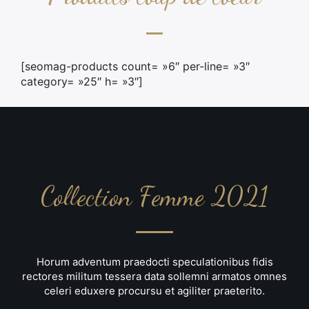
[seomag-products count= »6″ per-line= »3″
category= »25″ h= »3″]
Collection Femme 2021
Horum adventum praedocti speculationibus fidis
rectores militum tessera data sollemni armatos omnes
celeri eduxere procursu et agiliter praeterito.