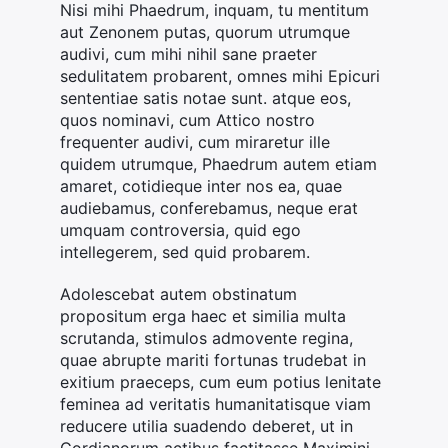
Nisi mihi Phaedrum, inquam, tu mentitum
aut Zenonem putas, quorum utrumque
audivi, cum mihi nihil sane praeter
sedulitatem probarent, omnes mihi Epicuri
sententiae satis notae sunt. atque eos,
quos nominavi, cum Attico nostro
frequenter audivi, cum miraretur ille
quidem utrumque, Phaedrum autem etiam
amaret, cotidieque inter nos ea, quae
audiebamus, conferebamus, neque erat
umquam controversia, quid ego
intellegerem, sed quid probarem.
Adolescebat autem obstinatum
propositum erga haec et similia multa
scrutanda, stimulos admovente regina,
quae abrupte mariti fortunas trudebat in
exitium praeceps, cum eum potius lenitate
feminea ad veritatis humanitatisque viam
reducere utilia suadendo deberet, ut in
Gordianorum actibus factitasse Maximini