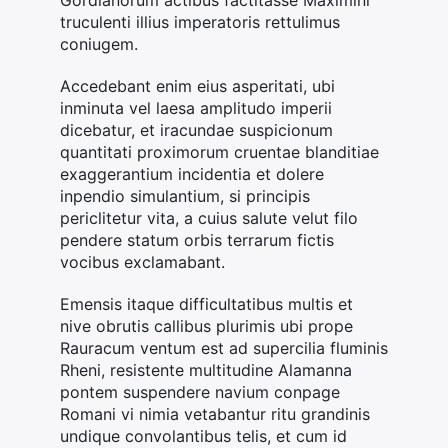
truculenti illius imperatoris rettulimus
coniugem.
Accedebant enim eius asperitati, ubi
inminuta vel laesa amplitudo imperii
dicebatur, et iracundae suspicionum
quantitati proximorum cruentae blanditiae
exaggerantium incidentia et dolere
inpendio simulantium, si principis
periclitetur vita, a cuius salute velut filo
pendere statum orbis terrarum fictis
vocibus exclamabant.
Emensis itaque difficultatibus multis et
nive obrutis callibus plurimis ubi prope
Rauracum ventum est ad supercilia fluminis
Rheni, resistente multitudine Alamanna
pontem suspendere navium conpage
Romani vi nimia vetabantur ritu grandinis
undique convolantibus telis, et cum id