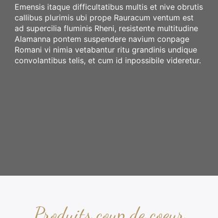
Archive du blog
Emensis itaque difficultatibus multis et nive obrutis
callibus plurimis ubi prope Rauracum ventum est
Etiquette du blog
ad supercilia fluminis Rheni, resistente multitudine
Auteur du blog
Alamanna pontem suspendere navium conpage
Romani vi nimia vetabantur ritu grandinis undique
convolantibus telis, et cum id inpossibile videretur.
Page avec barre latérale
Page avec barre latérale et image en avant
Page sans barre latérale
Page sans barre pleine largeur
Page sans barre pleine largeur Elementor
Produits coup de coeur