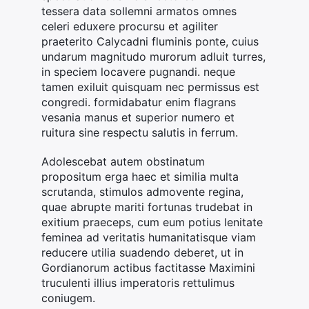
tessera data sollemni armatos omnes
celeri eduxere procursu et agiliter
praeterito Calycadni fluminis ponte, cuius
undarum magnitudo murorum adluit turres,
in speciem locavere pugnandi. neque
tamen exiluit quisquam nec permissus est
congredi. formidabatur enim flagrans
vesania manus et superior numero et
ruitura sine respectu salutis in ferrum.
Adolescebat autem obstinatum
propositum erga haec et similia multa
scrutanda, stimulos admovente regina,
quae abrupte mariti fortunas trudebat in
exitium praeceps, cum eum potius lenitate
feminea ad veritatis humanitatisque viam
reducere utilia suadendo deberet, ut in
Gordianorum actibus factitasse Maximini
truculenti illius imperatoris rettulimus
coniugem.