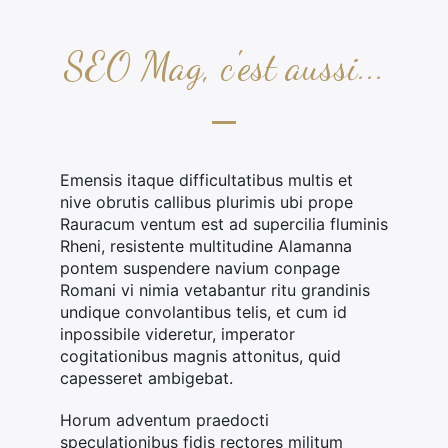
SEO Mag, c'est aussi...
Emensis itaque difficultatibus multis et
nive obrutis callibus plurimis ubi prope
Rauracum ventum est ad supercilia fluminis
Rheni, resistente multitudine Alamanna
pontem suspendere navium conpage
Romani vi nimia vetabantur ritu grandinis
undique convolantibus telis, et cum id
inpossibile videretur, imperator
cogitationibus magnis attonitus, quid
capesseret ambigebat.
Horum adventum praedocti
speculationibus fidis rectores militum