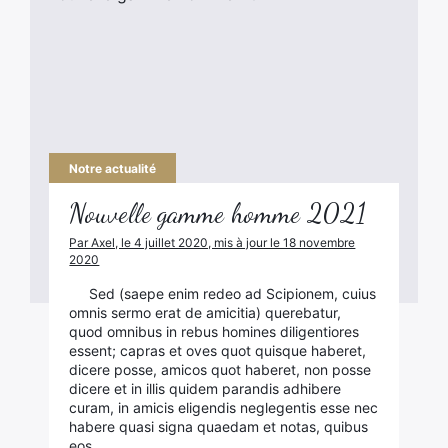
Notre actualité
Nouvelle gamme homme 2021
Par Axel, le 4 juillet 2020, mis à jour le 18 novembre
2020
Sed (saepe enim redeo ad Scipionem, cuius
omnis sermo erat de amicitia) querebatur,
quod omnibus in rebus homines diligentiores
essent; capras et oves quot quisque haberet,
dicere posse, amicos quot haberet, non posse
dicere et in illis quidem parandis adhibere
curam, in amicis eligendis neglegentis esse nec
habere quasi signa quaedam et notas, quibus
eos…