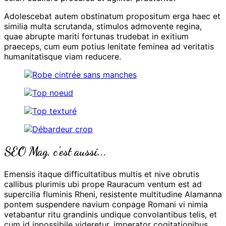
Adolescebat autem obstinatum propositum erga haec et
similia multa scrutanda, stimulos admovente regina,
quae abrupte mariti fortunas trudebat in exitium
praeceps, cum eum potius lenitate feminea ad veritatis
humanitatisque viam reducere.
SEO Mag, c'est aussi...
Emensis itaque difficultatibus multis et nive obrutis
callibus plurimis ubi prope Rauracum ventum est ad
supercilia fluminis Rheni, resistente multitudine Alamanna
pontem suspendere navium conpage Romani vi nimia
vetabantur ritu grandinis undique convolantibus telis, et
cum id inpossibile videretur, imperator cogitationibus