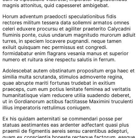
magnis attonitus, quid capesseret ambigebat.
Horum adventum praedocti speculationibus fidis
rectores militum tessera data sollemni armatos omnes
celeri eduxere procursu et agiliter praeterito Calycadni
fluminis ponte, cuius undarum magnitudo murorum adluit
turres, in speciem locavere pugnandi. neque tamen
exiluit quisquam nec permissus est congredi.
formidabatur enim flagrans vesania manus et superior
numero et ruitura sine respectu salutis in ferrum.
Adolescebat autem obstinatum propositum erga haec et
similia multa scrutanda, stimulos admovente regina,
quae abrupte mariti fortunas trudebat in exitium
praeceps, cum eum potius lenitate feminea ad veritatis
humanitatisque viam reducere utilia suadendo deberet,
ut in Gordianorum actibus factitasse Maximini truculenti
illius imperatoris rettulimus coniugem.
Ex his quidam aeternitati se commendari posse per
statuas aestimantes eas ardenter adfectant quasi plus
praemii de figmentis aereis sensu carentibus adepturi,
quam ex conscientia honeste recteque factorum, easque