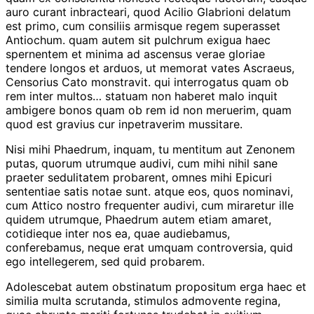
auro curant inbracteari, quod Acilio Glabrioni delatum
est primo, cum consiliis armisque regem superasset
Antiochum. quam autem sit pulchrum exigua haec
spernentem et minima ad ascensus verae gloriae
tendere longos et arduos, ut memorat vates Ascraeus,
Censorius Cato monstravit. qui interrogatus quam ob
rem inter multos… statuam non haberet malo inquit
ambigere bonos quam ob rem id non meruerim, quam
quod est gravius cur inpetraverim mussitare.
Nisi mihi Phaedrum, inquam, tu mentitum aut Zenonem
putas, quorum utrumque audivi, cum mihi nihil sane
praeter sedulitatem probarent, omnes mihi Epicuri
sententiae satis notae sunt. atque eos, quos nominavi,
cum Attico nostro frequenter audivi, cum miraretur ille
quidem utrumque, Phaedrum autem etiam amaret,
cotidieque inter nos ea, quae audiebamus,
conferebamus, neque erat umquam controversia, quid
ego intellegerem, sed quid probarem.
Adolescebat autem obstinatum propositum erga haec et
similia multa scrutanda, stimulos admovente regina,