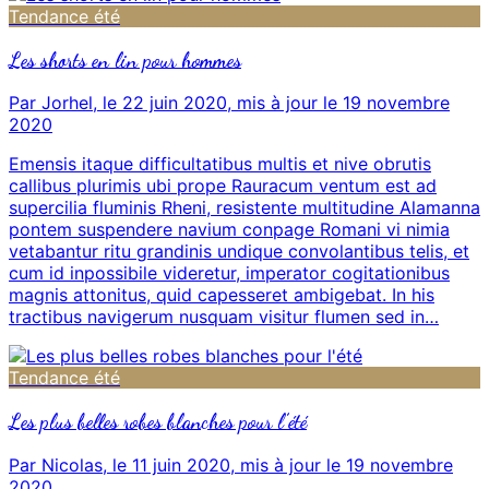
Tendance été
Les shorts en lin pour hommes
Par Jorhel, le 22 juin 2020, mis à jour le 19 novembre
2020
Emensis itaque difficultatibus multis et nive obrutis
callibus plurimis ubi prope Rauracum ventum est ad
supercilia fluminis Rheni, resistente multitudine Alamanna
pontem suspendere navium conpage Romani vi nimia
vetabantur ritu grandinis undique convolantibus telis, et
cum id inpossibile videretur, imperator cogitationibus
magnis attonitus, quid capesseret ambigebat. In his
tractibus navigerum nusquam visitur flumen sed in…
Tendance été
Les plus belles robes blanches pour l’été
Par Nicolas, le 11 juin 2020, mis à jour le 19 novembre
2020