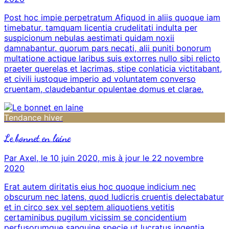
Post hoc impie perpetratum Afiquod in aliis quoque iam
timebatur, tamquam licentia crudelitati indulta per
suspicionum nebulas aestimati quidam noxii
damnabantur. quorum pars necati, alii puniti bonorum
multatione actique laribus suis extorres nullo sibi relicto
praeter querelas et lacrimas, stipe conlaticia victitabant,
et civili iustoque imperio ad voluntatem converso
cruentam, claudebantur opulentae domus et clarae.
Tendance hiver
Le bonnet en laine
Par Axel, le 10 juin 2020, mis à jour le 22 novembre
2020
Erat autem diritatis eius hoc quoque indicium nec
obscurum nec latens, quod ludicris cruentis delectabatur
et in circo sex vel septem aliquotiens vetitis
certaminibus pugilum vicissim se concidentium
perfusorumque sanguine specie ut lucratus ingentia