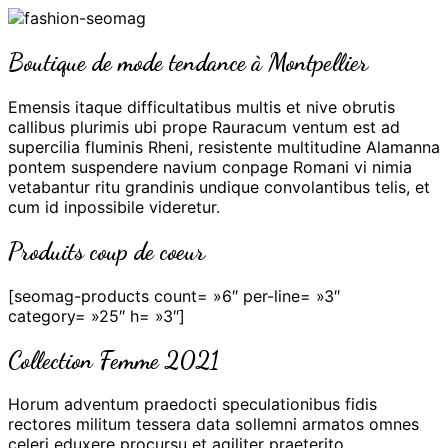
Boutique de mode tendance à Montpellier
Emensis itaque difficultatibus multis et nive obrutis
callibus plurimis ubi prope Rauracum ventum est ad
supercilia fluminis Rheni, resistente multitudine Alamanna
pontem suspendere navium conpage Romani vi nimia
vetabantur ritu grandinis undique convolantibus telis, et
cum id inpossibile videretur.
Produits coup de coeur
[seomag-products count= »6″ per-line= »3″
category= »25″ h= »3″]
Collection Femme 2021
Horum adventum praedocti speculationibus fidis
rectores militum tessera data sollemni armatos omnes
celeri eduxere procursu et agiliter praeterito.