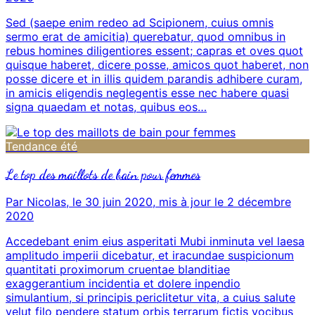
Sed (saepe enim redeo ad Scipionem, cuius omnis
sermo erat de amicitia) querebatur, quod omnibus in
rebus homines diligentiores essent; capras et oves quot
quisque haberet, dicere posse, amicos quot haberet, non
posse dicere et in illis quidem parandis adhibere curam,
in amicis eligendis neglegentis esse nec habere quasi
signa quaedam et notas, quibus eos…
Tendance été
Le top des maillots de bain pour femmes
Par Nicolas, le 30 juin 2020, mis à jour le 2 décembre
2020
Accedebant enim eius asperitati Mubi inminuta vel laesa
amplitudo imperii dicebatur, et iracundae suspicionum
quantitati proximorum cruentae blanditiae
exaggerantium incidentia et dolere inpendio
simulantium, si principis periclitetur vita, a cuius salute
velut filo pendere statum orbis terrarum fictis vocibus