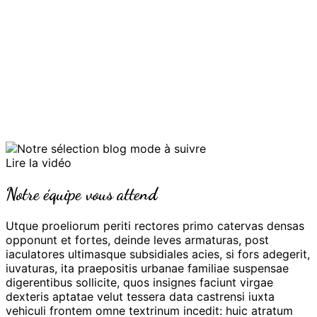
Novo denique perniciosoque exemplo idem Gallus ausus
est inire flagitium grave, quod Romae cum ultimo
dedecore temptasse aliquando dicitur Gallienus, et
adhibitis paucis clam ferro succinctis vesperi per
tabernas palabatur et conpita quaeritando Graeco
sermone, cuius erat inpendio gnarus, quid de Caesare
quisque sentiret. et haec confidenter agebat in urbe ubi
pernoctantium luminum.
Lire la vidéo
Notre équipe vous attend
Utque proeliorum periti rectores primo catervas densas
opponunt et fortes, deinde leves armaturas, post
iaculatores ultimasque subsidiales acies, si fors adegerit,
iuvaturas, ita praepositis urbanae familiae suspensae
digerentibus sollicite, quos insignes faciunt virgae
dexteris aptatae velut tessera data castrensi iuxta
vehiculi frontem omne textrinum incedit: huic atratum