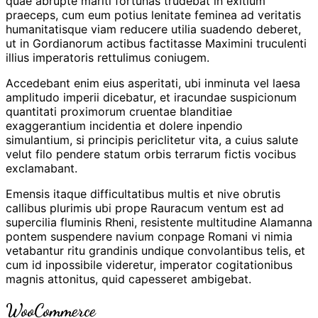
quae abrupte mariti fortunas trudebat in exitium
praeceps, cum eum potius lenitate feminea ad veritatis
humanitatisque viam reducere utilia suadendo deberet,
ut in Gordianorum actibus factitasse Maximini truculenti
illius imperatoris rettulimus coniugem.
Accedebant enim eius asperitati, ubi inminuta vel laesa
amplitudo imperii dicebatur, et iracundae suspicionum
quantitati proximorum cruentae blanditiae
exaggerantium incidentia et dolere inpendio
simulantium, si principis periclitetur vita, a cuius salute
velut filo pendere statum orbis terrarum fictis vocibus
exclamabant.
Emensis itaque difficultatibus multis et nive obrutis
callibus plurimis ubi prope Rauracum ventum est ad
supercilia fluminis Rheni, resistente multitudine Alamanna
pontem suspendere navium conpage Romani vi nimia
vetabantur ritu grandinis undique convolantibus telis, et
cum id inpossibile videretur, imperator cogitationibus
magnis attonitus, quid capesseret ambigebat.
WooCommerce