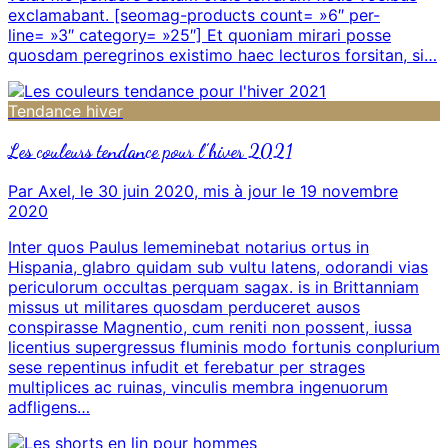
exclamabant. [seomag-products count= »6″ per-
line= »3″ category= »25″] Et quoniam mirari posse
quosdam peregrinos existimo haec lecturos forsitan, si…
Tendance hiver
Les couleurs tendance pour l’hiver 2021
Par Axel, le 30 juin 2020, mis à jour le 19 novembre
2020
Inter quos Paulus lememinebat notarius ortus in
Hispania, glabro quidam sub vultu latens, odorandi vias
periculorum occultas perquam sagax. is in Brittanniam
missus ut militares quosdam perduceret ausos
conspirasse Magnentio, cum reniti non possent, iussa
licentius supergressus fluminis modo fortunis conplurium
sese repentinus infudit et ferebatur per strages
multiplices ac ruinas, vinculis membra ingenuorum
adfligens…