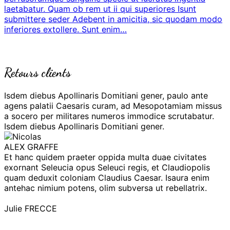
laetabatur. Quam ob rem ut ii qui superiores Isunt
submittere seder Adebent in amicitia, sic quodam modo
inferiores extollere. Sunt enim…
Retours clients
Isdem diebus Apollinaris Domitiani gener, paulo ante
agens palatii Caesaris curam, ad Mesopotamiam missus
a socero per militares numeros immodice scrutabatur.
Isdem diebus Apollinaris Domitiani gener.
ALEX GRAFFE
Et hanc quidem praeter oppida multa duae civitates
exornant Seleucia opus Seleuci regis, et Claudiopolis
quam deduxit coloniam Claudius Caesar. Isaura enim
antehac nimium potens, olim subversa ut rebellatrix.
Julie FRECCE