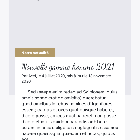
Notre actualité
Nouvelle gamme homme 2021
Par Axel, le 4 juillet 2020, mis à jour le 18 novembre
2020
Sed (saepe enim redeo ad Scipionem, cuius
omnis sermo erat de amicitia) querebatur,
quod omnibus in rebus homines diligentiores
essent; capras et oves quot quisque haberet,
dicere posse, amicos quot haberet, non posse
dicere et in illis quidem parandis adhibere
curam, in amicis eligendis neglegentis esse nec
habere quasi signa quaedam et notas, quibus
eos…