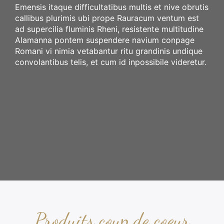
Archive du blog
Emensis itaque difficultatibus multis et nive obrutis
callibus plurimis ubi prope Rauracum ventum est
Etiquette du blog
ad supercilia fluminis Rheni, resistente multitudine
Auteur du blog
Alamanna pontem suspendere navium conpage
Romani vi nimia vetabantur ritu grandinis undique
convolantibus telis, et cum id inpossibile videretur.
Page avec barre latérale
Page avec barre latérale et image en avant
Page sans barre latérale
Page sans barre pleine largeur
Page sans barre pleine largeur Elementor
Produits coup de coeur