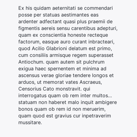
Ex his quidam aeternitati se commendari
posse per statuas aestimantes eas
ardenter adfectant quasi plus praemii de
figmentis aereis sensu carentibus adepturi,
quam ex conscientia honeste recteque
factorum, easque auro curant inbracteari,
quod Acilio Glabrioni delatum est primo,
cum consiliis armisque regem superasset
Antiochum. quam autem sit pulchrum
exigua haec spernentem et minima ad
ascensus verae gloriae tendere longos et
arduos, ut memorat vates Ascraeus,
Censorius Cato monstravit. qui
interrogatus quam ob rem inter multos…
statuam non haberet malo inquit ambigere
bonos quam ob rem id non meruerim,
quam quod est gravius cur inpetraverim
mussitare.