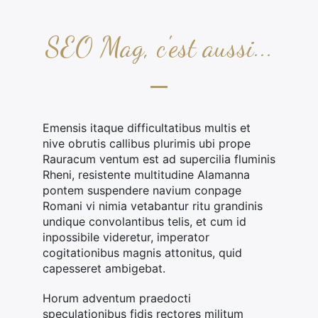
SEO Mag, c'est aussi...
Emensis itaque difficultatibus multis et
nive obrutis callibus plurimis ubi prope
Rauracum ventum est ad supercilia fluminis
Rheni, resistente multitudine Alamanna
pontem suspendere navium conpage
Romani vi nimia vetabantur ritu grandinis
undique convolantibus telis, et cum id
inpossibile videretur, imperator
cogitationibus magnis attonitus, quid
capesseret ambigebat.
Horum adventum praedocti
speculationibus fidis rectores militum