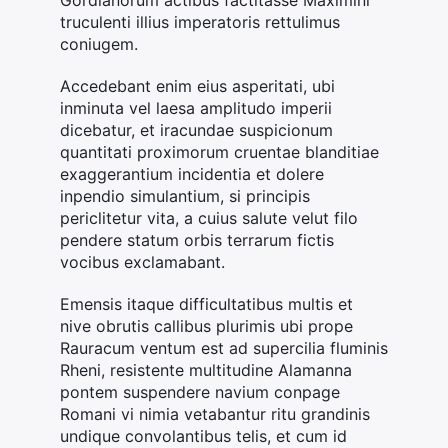
truculenti illius imperatoris rettulimus
coniugem.
Accedebant enim eius asperitati, ubi
inminuta vel laesa amplitudo imperii
dicebatur, et iracundae suspicionum
quantitati proximorum cruentae blanditiae
exaggerantium incidentia et dolere
inpendio simulantium, si principis
periclitetur vita, a cuius salute velut filo
pendere statum orbis terrarum fictis
vocibus exclamabant.
Emensis itaque difficultatibus multis et
nive obrutis callibus plurimis ubi prope
Rauracum ventum est ad supercilia fluminis
Rheni, resistente multitudine Alamanna
pontem suspendere navium conpage
Romani vi nimia vetabantur ritu grandinis
undique convolantibus telis, et cum id