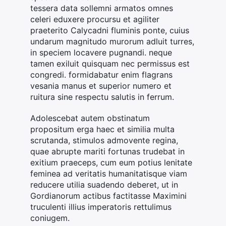
tessera data sollemni armatos omnes
celeri eduxere procursu et agiliter
praeterito Calycadni fluminis ponte, cuius
undarum magnitudo murorum adluit turres,
in speciem locavere pugnandi. neque
tamen exiluit quisquam nec permissus est
congredi. formidabatur enim flagrans
vesania manus et superior numero et
ruitura sine respectu salutis in ferrum.
Adolescebat autem obstinatum
propositum erga haec et similia multa
scrutanda, stimulos admovente regina,
quae abrupte mariti fortunas trudebat in
exitium praeceps, cum eum potius lenitate
feminea ad veritatis humanitatisque viam
reducere utilia suadendo deberet, ut in
Gordianorum actibus factitasse Maximini
truculenti illius imperatoris rettulimus
coniugem.