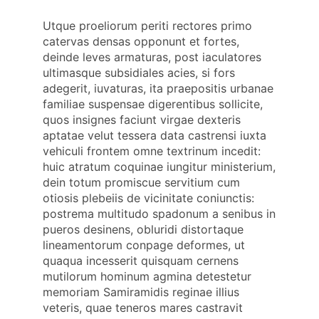
Utque proeliorum periti rectores primo
catervas densas opponunt et fortes,
deinde leves armaturas, post iaculatores
ultimasque subsidiales acies, si fors
adegerit, iuvaturas, ita praepositis urbanae
familiae suspensae digerentibus sollicite,
quos insignes faciunt virgae dexteris
aptatae velut tessera data castrensi iuxta
vehiculi frontem omne textrinum incedit:
huic atratum coquinae iungitur ministerium,
dein totum promiscue servitium cum
otiosis plebeiis de vicinitate coniunctis:
postrema multitudo spadonum a senibus in
pueros desinens, obluridi distortaque
lineamentorum conpage deformes, ut
quaqua incesserit quisquam cernens
mutilorum hominum agmina detestetur
memoriam Samiramidis reginae illius
veteris, quae teneros mares castravit