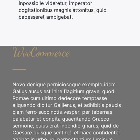
inpossibile videretur, imperator
cogitationibus magnis attonitus, quid
capesseret ambigebat.
WooCommerce
Novo denique perniciosoque exemplo idem
Gallus ausus est inire flagitium grave, quod
Romae cum ultimo dedecore temptasse
aliquando dicitur Gallienus, et adhibitis paucis
×
clam ferro succinctis vesperi per tabernas
palabatur et conpita quaeritando Graeco
sermone, cuius erat inpendio gnarus, quid de
Caesare quisque sentiret. et haec confidenter
agebat in urbe ubi pernoctantium luminum.