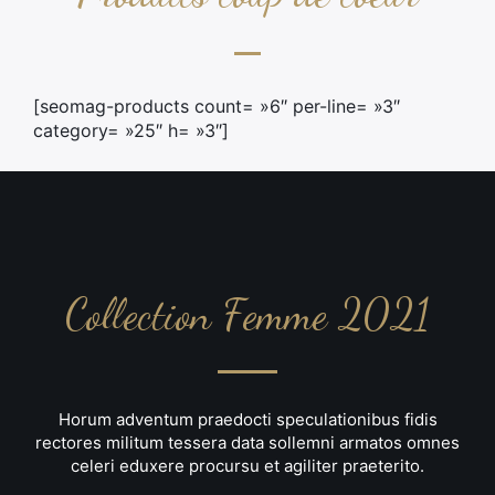
[seomag-products count= »6″ per-line= »3″
category= »25″ h= »3″]
Collection Femme 2021
Horum adventum praedocti speculationibus fidis
rectores militum tessera data sollemni armatos omnes
celeri eduxere procursu et agiliter praeterito.