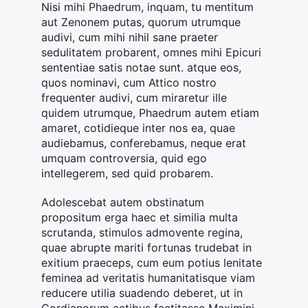
Nisi mihi Phaedrum, inquam, tu mentitum
aut Zenonem putas, quorum utrumque
audivi, cum mihi nihil sane praeter
sedulitatem probarent, omnes mihi Epicuri
sententiae satis notae sunt. atque eos,
quos nominavi, cum Attico nostro
frequenter audivi, cum miraretur ille
quidem utrumque, Phaedrum autem etiam
amaret, cotidieque inter nos ea, quae
audiebamus, conferebamus, neque erat
umquam controversia, quid ego
intellegerem, sed quid probarem.
Adolescebat autem obstinatum
propositum erga haec et similia multa
scrutanda, stimulos admovente regina,
quae abrupte mariti fortunas trudebat in
exitium praeceps, cum eum potius lenitate
feminea ad veritatis humanitatisque viam
reducere utilia suadendo deberet, ut in
Gordianorum actibus factitasse Maximini